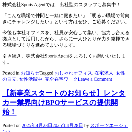
株式会社Sports Agentでは、出社型のスタッフも募集中！
「こんな職場で仲間と一緒に働きたい」「明るい職場で前向
きにチャレンジしたい」という方はぜひ、ご応募ください。
今後も本社オフィスを、社員が安心して集い、協力し合える
拠点として活用しながら、さらに一人ひとりが力を発揮でき
る職場づくりを進めてまいります。
引き続き、株式会社Sports Agentをよろしくお願いいたしま
す。
Posted in
お知らせ
Tagged
おしゃれオフィス
,
在宅求人
,
女性
on
の自立
,
女性活躍中
,
完全在宅ワーク
Leave a Comment
本
社
【新事業スタートのお知らせ】レンタ
で
カー業界向けBPOサービスの提供開
の
稼
始！
働
が
Posted on
2025年4月28日
2025年4月28日
by
スポーツエージェ
ス
ント