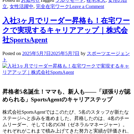
Posted in
お知らせ
Tagged
フルリモート
,
在宅求人
,
女性の自
on
立
,
女性活躍中
,
完全在宅ワーク
Leave a Comment
在
宅
入社3ヶ月でリーダー昇格も！在宅ワー
ワ
クで実現するキャリアアップ｜株式会
ー
カ
社SportsAgent
ー
の
Posted on
2025年5月7日
2025年5月7日
by
スポーツエージェン
求
ト
人
に
応
募
が
昇格者5名誕生！ママも、新人も――「頑張りが認
来
められる」SportsAgentのキャリアステップ
な
い？
株式会社SportsAgentではこのたび、5名のスタッフが新たな
そ
ステージへと歩みを進めました。昇格したのは、4名のチー
の
ムリーダー、そして1名のGM（ゼネラルマネージャー）。
原
それぞれがこれまで積み上げてきた努力と実績が評価され、
因