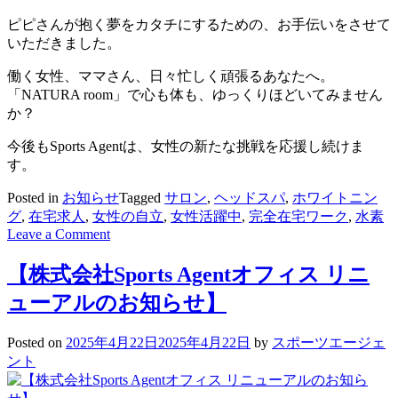
ピピさんが抱く夢をカタチにするための、お手伝いをさせて
いただきました。
働く女性、ママさん、日々忙しく頑張るあなたへ。
「NATURA room」で心も体も、ゆっくりほどいてみません
か？
今後もSports Agentは、女性の新たな挑戦を応援し続けま
す。
Posted in
お知らせ
Tagged
サロン
,
ヘッドスパ
,
ホワイトニン
グ
,
在宅求人
,
女性の自立
,
女性活躍中
,
完全在宅ワーク
,
水素
on
Leave a Comment
Woman
ス
【株式会社Sports Agentオフィス リニ
タ
ューアルのお知らせ】
ー
ト
ア
Posted on
2025年4月22日
2025年4月22日
by
スポーツエージェ
ッ
ント
プ
事