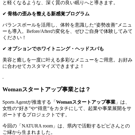
と軽くなるような、深く質の良い眠りへと導きます。
ン
ト
✔
骨格の歪みを整える新感覚プログラム
に
登
バランスボールを活用し、体幹を意識した“姿勢改善”メニュ
壇
ーも導入。Before/Afterの変化を、ぜひご自身で体験してみて
ください！
✔
オプションでホワイトニング・ヘッドスパも
美容と癒しを一度に叶える多彩なメニューをご用意。お好み
に合わせてカスタマイズできますよ！
.
Woman
スタート
アップ事業とは？
Sports Agentが推進する「
Womanスタートアップ事業
」は、
女性の“好き”や“得意”をカタチにして、起業や事業展開をサ
ポートするプロジェクトです。
今回の「NATURA room」は、県内で活動するピピさんとの
ご縁から生まれました。