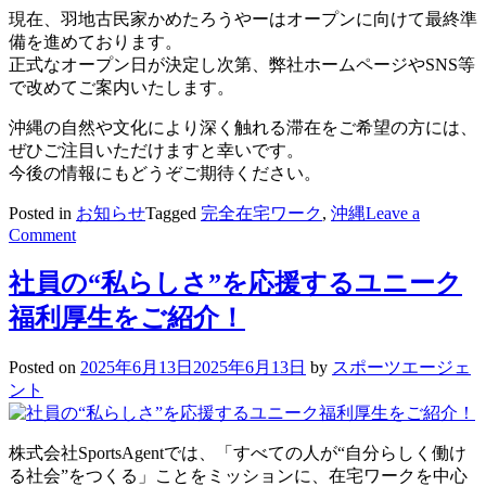
現在、羽地古民家かめたろうやーはオープンに向けて最終準
備を進めております。
正式なオープン日が決定し次第、弊社ホームページやSNS等
で改めてご案内いたします。
沖縄の自然や文化により深く触れる滞在をご希望の方には、
ぜひご注目いただけますと幸いです。
今後の情報にもどうぞご期待ください。
Posted in
お知らせ
Tagged
完全在宅ワーク
,
沖縄
Leave a
on
Comment
沖
縄・
社員の“私らしさ”を応援するユニーク
名
福利厚生をご紹介！
護
市
Posted on
2025年6月13日
2025年6月13日
by
スポーツエージェ
羽
ント
地
に
新
株式会社SportsAgentでは、「すべての人が“自分らしく働け
た
る社会”をつくる」ことをミッションに、在宅ワークを中心
な