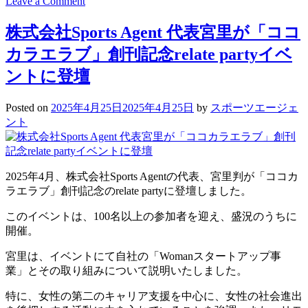
on
Leave a Comment
【新
事
株式会社Sports Agent 代表宮里が「ココ
業
カラエラブ」創刊記念relate partyイベ
ス
タ
ントに登壇
ー
ト
Posted on
2025年4月25日
2025年4月25日
by
スポーツエージェ
の
ント
お
知
ら
せ】
2025年4月、株式会社Sports Agentの代表、宮里判が「ココカ
レ
ラエラブ」創刊記念のrelate partyに登壇しました。
ン
タ
このイベントは、100名以上の参加者を迎え、盛況のうちに
カ
開催。
ー
宮里は、イベントにて自社の「Womanスタートアップ事
業
業」とその取り組みについて説明いたしました。
界
向
特に、女性の第二のキャリア支援を中心に、女性の社会進出
け