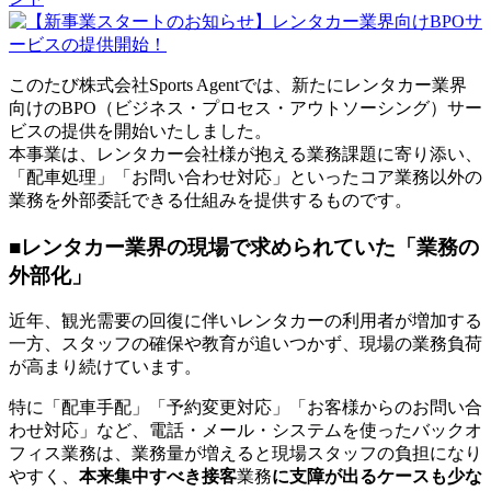
タ
ー
ト
し
このたび株式会社Sports Agentでは、新たにレンタカー業界
ま
向けのBPO（ビジネス・プロセス・アウトソーシング）サー
し
ビスの提供を開始いたしました。
た！
本事業は、レンタカー会社様が抱える業務課題に寄り添い、
「配車処理」「お問い合わせ対応」といったコア業務以外の
業務を外部委託できる仕組みを提供するものです。
■レンタカー業界の現場で求められていた「業務の
外部化」
近年、観光需要の回復に伴いレンタカーの利用者が増加する
一方、スタッフの確保や教育が追いつかず、現場の業務負荷
が高まり続けています。
特に「配車手配」「予約変更対応」「お客様からのお問い合
わせ対応」など、電話・メール・システムを使ったバックオ
フィス業務は、業務量が増えると現場スタッフの負担になり
やすく、
本来集中すべき接客
業務
に支障が出るケースも少な