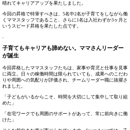
晴れてキャリアアップを果たしました。
と
成
今回の昇格で特筆すべきは、5名中2名が子育てをしながら働
功
くママスタッフであること、さらに1名は入社わずか3ヶ月と
す
いうスピード昇格を果たした点です。
る
採
.
用
戦
子育てもキャリアも諦めない。ママさんリーダー
略
が誕生
と
は
今回昇格したママスタッフたちは、家事や育児と仕事を見事
に両立。日々の稼働時間は限られていても、成果へのこだわ
りや周囲への気配りが評価され、チームリーダー職に抜擢さ
れました。
「子どもがいるからこそ、時間を大切にして集中して取り組
めた」
「在宅ワークでも周囲のサポートがあって、常に前向きに働
けた」