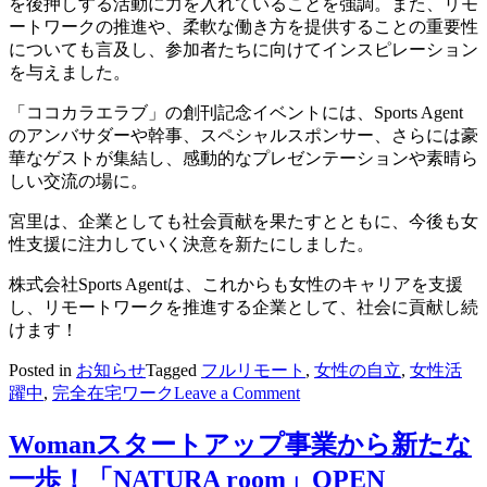
を後押しする活動に力を入れていることを強調。また、リモ
BPO
ートワークの推進や、柔軟な働き方を提供することの重要性
サ
についても言及し、参加者たちに向けてインスピレーション
ー
を与えました。
ビ
ス
「ココカラエラブ」の創刊記念イベントには、Sports Agent
の
のアンバサダーや幹事、スペシャルスポンサー、さらには豪
提
華なゲストが集結し、感動的なプレゼンテーションや素晴ら
供
しい交流の場に。
開
始！
宮里は、企業としても社会貢献を果たすとともに、今後も女
性支援に注力していく決意を新たにしました。
株式会社Sports Agentは、これからも女性のキャリアを支援
し、リモートワークを推進する企業として、社会に貢献し続
けます！
Posted in
お知らせ
Tagged
フルリモート
,
女性の自立
,
女性活
on
躍中
,
完全在宅ワーク
Leave a Comment
株
式
Womanスタートアップ事業から新たな
会
一歩！「NATURA room」OPEN
社