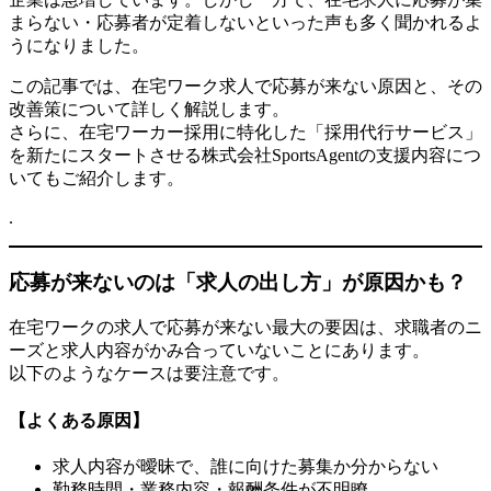
紹
まらない・応募者が定着しないといった声も多く聞かれるよ
介！
うになりました。
この記事では、在宅ワーク求人で応募が来ない原因と、その
改善策について詳しく解説します。
さらに、在宅ワーカー採用に特化した「採用代行サービス」
を新たにスタートさせる株式会社SportsAgentの支援内容につ
いてもご紹介します。
.
応募が来ないのは「求人の出し方」が原因かも？
在宅ワークの求人で応募が来ない最大の要因は、求職者のニ
ーズと求人内容がかみ合っていないことにあります。
以下のようなケースは要注意です。
【よくある原因】
求人内容が曖昧で、誰に向けた募集か分からない
勤務時間・業務内容・報酬条件が不明瞭