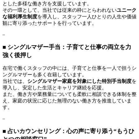
とした多様な働き方を支援しています。
古
その一環として、当社では従来の枠にとらわれない
ユニーク
民
な福利厚生制度
を導入し、スタッフ一人ひとりの人生や価値
家
観に寄り添ったサポートを行っています。
宿
が
–
オ
ー
■ シングルマザー手当：子育てと仕事の両立を力
プ
強く後押し
ン
予
在宅で働くスタッフの中には、子育てと仕事を一人で担うシ
定
ングルマザーも多く在籍しています。
当社では、
シングルマザー家庭を対象にした特別手当制度
を
導入し、安定した生活とキャリア継続を応援。
また、働き方や業務量についても柔軟に相談できる体制を整
え、家庭の状況に応じた無理のない働き方を推進していま
す。
–
■ 占いカウンセリング：心の声に寄り添う“もうひ