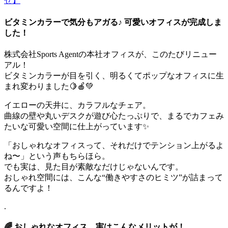
業
か
ビタミンカラーで気分もアガる♪ 可愛いオフィスが完成しま
ら
した！
新
た
株式会社Sports Agentの本社オフィスが、このたびリニュー
な
アル！
一
ビタミンカラーが目を引く、明るくてポップなオフィスに生
歩！
まれ変わりました🍋🍎💚
「NATURA
イエローの天井に、カラフルなチェア。
room」
曲線の壁や丸いデスクが遊び心たっぷりで、まるでカフェみ
OPEN
たいな可愛い空間に仕上がっています✨
「おしゃれなオフィスって、それだけでテンション上がるよ
ね〜」という声もちらほら。
でも実は、見た目が素敵なだけじゃないんです。
おしゃれ空間には、こんな“働きやすさのヒミツ”が詰まって
るんですよ！
.
🌈 おしゃれなオフィス、実はこんなメリットが！