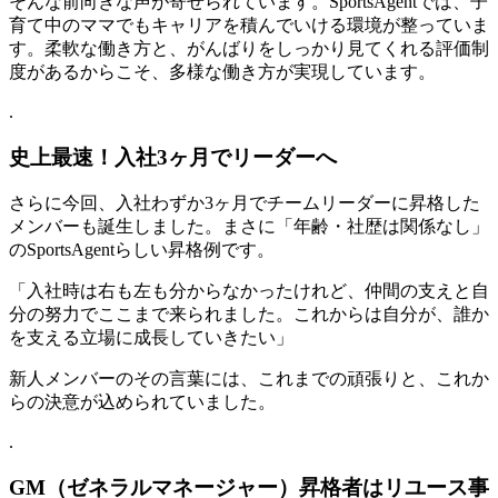
そんな前向きな声が寄せられています。SportsAgentでは、子
育て中のママでもキャリアを積んでいける環境が整っていま
す。柔軟な働き方と、がんばりをしっかり見てくれる評価制
度があるからこそ、多様な働き方が実現しています。
.
史上最速！入社3ヶ月でリーダーへ
さらに今回、入社わずか3ヶ月でチームリーダーに昇格した
メンバーも誕生しました。まさに「年齢・社歴は関係なし」
のSportsAgentらしい昇格例です。
「入社時は右も左も分からなかったけれど、仲間の支えと自
分の努力でここまで来られました。これからは自分が、誰か
を支える立場に成長していきたい」
新人メンバーのその言葉には、これまでの頑張りと、これか
らの決意が込められていました。
.
GM（ゼネラルマネージャー）昇格者はリユース事