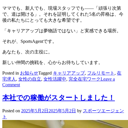
ママでも、新人でも、現場スタッフでも――「頑張り次第
で、道は開ける」。それを証明してくれた5名の昇格は、今
後の私たちにとっても大きな希望です。
「キャリアアップは夢物語ではない」と実感できる場所。
それが、SportsAgentです。
あなたも、次の主役に。
新しい仲間の挑戦を、心からお待ちしています。
Posted in
お知らせ
Tagged
キャリアアップ
,
フルリモート
,
在
宅求人
,
女性の自立
,
女性活躍中
,
完全在宅ワーク
Leave a
on
Comment
入
社
本社での稼働がスタートしました！
3
ヶ
Posted on
2025年5月2日
2025年5月2日
by
スポーツエージェン
月
ト
で
リ