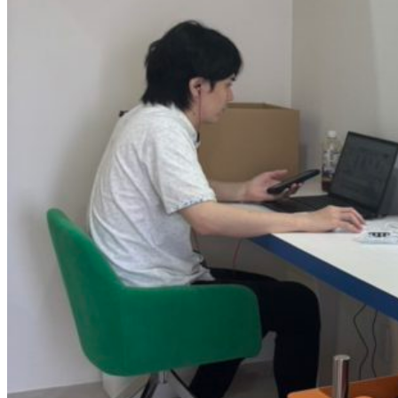
ッ
プ
｜
株
式
会
社
SportsAgent