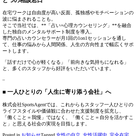
とつの相談窓口”
在宅ワークは自由度が高い反面、孤独感やモチベーションの
波に悩まされることも。
そこで当社では、**「占い×心理カウンセリング」**を融合
した独自のメンタルサポート制度を導入。
専門の占いカウンセラーが月1回の1on1セッションを通し
て、仕事の悩みから人間関係、人生の方向性まで幅広くサポ
ートします。
「話すだけで心が軽くなる」「前向きな気持ちになれる」
と、多くのスタッフから好評をいただいています。
–
■ 一人ひとりの「人生に寄り添う会社」へ
株式会社SportsAgentでは、これからもスタッフ一人ひとりの
ライフスタイルや価値観に合わせた支援制度を拡充し、
「働くこと＝我慢」ではなく、「働くこと＝自分を活かすこ
と」と思える社会の実現を目指します。
Posted in
お知らせ
Tagged
女性の自立
,
女性活躍中
,
完全在宅