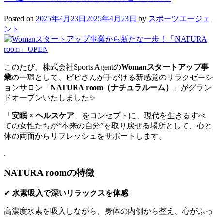
Sports
Agent
Posted on
2025年4月23日
2025年4月23日
by
スポーツエージェ
代
ント
表
宮
里
が
このたび、株式会社Sports Agentの
Womanスタートアップ事
「コ
業
の一環として、ピピさんが手がける新感覚のリラクゼーシ
コ
ョンサロン「
NATURA room（ナチュラルーム）
」がグラン
カ
ドオープンいたしました✨
ラ
「
安眠 × ヘルスケア
」をコンセプトに、現代を生きるすべ
エ
ての女性たちが“本来の自分”を取り戻せる場所として、心と
ラ
体の両面からリフレッシュをサポートします。
ブ」
創
.
刊
記
NATURA roomの特徴
念
relate
✔
水素吸入で深いリラックスを体感
party
イ
高濃度水素を吸入しながら、身体の内側から整え、心がふっ
ベ