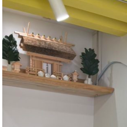
ー
ダ
ー
昇
格
も！
在
宅
ワ
ー
ク
で
実
現
す
る
キ
ャ
リ
ア
ア