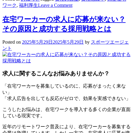
on
ワーク
,
福利厚生
Leave a Comment
社
員
在宅ワーカーの求人に応募が来ない？
の“私
その原因と成功する採用戦略とは
ら
し
さ”を
Posted on
2025年5月29日
2025年5月29日
by
スポーツエージェ
応
ント
援
す
る
ユ
求人に関するこんなお悩みありませんか？
ニ
ー
「在宅ワーカーを募集しているのに、応募がまったく来な
ク
い」
福
「求人広告を出しても反応がゼロで、効果を実感できない」
利
こうしたお悩みは、在宅ワークを導入する多くの企業が直面
厚
している現実です。
生
を
近年のリモートワーク普及により、在宅ワーカーを募集する
ご
企業は急増しています。しかし一方で、在宅求人に応募が集