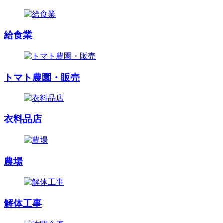
給食業
トマト農園・販売
衣料品店
農場
解体工事