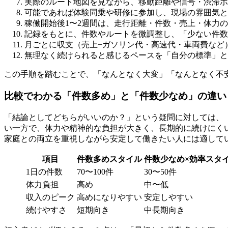
実際のルート地図を見ながら、移動距離や信号・渋滞ポ
可能であれば体験同乗や研修に参加し、現場の雰囲気と
稼働開始後1〜2週間は、走行距離・件数・売上・体力
記録をもとに、件数やルートを微調整し、「少ない件数
月ごとに収支（売上−ガソリン代・高速代・車両費など
無理なく続けられると感じるペースを「自分の標準」と
この手順を踏むことで、「なんとなく大変」「なんとなく不
比較でわかる「件数多め」と「件数少なめ」の違い
「結論としてどちらがいいのか？」という疑問に対しては、
い一方で、体力や精神的な負担が大きく、長期的に続けにく
家庭との両立を重視しながら安定して働きたい人には適して
項目
件数多めスタイル
件数少なめ×効率スタ
1日の件数
70〜100件
30〜50件
体力負担
高め
中〜低
収入のピーク
高めになりやすい
安定しやすい
続けやすさ
短期向き
中長期向き