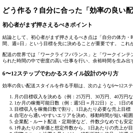
どう作る？自分に合った「効率の良い
初心者がまず押さえるべきポイント
結論として、初心者がまず押さえるべき点は「自分の体力・時
間、週○日」という目標を先に決めることが重要です。 こ
配送の世界では「ワークライフバランス」と「ワークインテ
られた時間の中で密度の高い仕事を行い、余裕時間を生み出
6〜12ステップでわかるスタイル設計のやり方
効率の良い配送スタイルを作る手順は、次のような6〜12ス
月の目標収入を決める（例：25万円、30万円、40万円
1か月の稼働可能日数（例：週5日＝月22日）と、1日の
目標収入を稼働日数で割り、1日あたり必要な売上目標（
自宅から通いやすいエリアを決め、移動時間が短い範囲
企業配・ルート配送・定期便など、件数少なめでも安定
1件あたりの単価と想定件数から、1日あたりの売上が