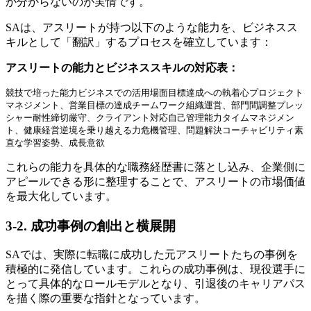
か分からないのが実情です。
SAは、アスリートが持つ以下のような能力を、ビジネスス
キルとして「翻訳」するプロセスを確立しています：
アスリートの能力とビジネススキルの対応表：
競技で培った能力ビジネスでの活用場面目標達成への執着心プロジェクト
マネジメント、営業目標の達成チームワーク組織運営、部門間調整プレッ
シャー耐性締切厳守、クライアント対応自己管理能力タイムマネジメン
ト、健康経営逆境を乗り越える力危機管理、問題解決コーチャビリティ素
直な学習姿勢、成長意欲
これらの能力を具体的な職務経歴書に落とし込み、企業側に
アピールできる形に整理することで、アスリートの市場価値
を最大化しています。
3-2. 成功事例の創出と横展開
SAでは、実際に転職に成功した元アスリートたちの事例を
積極的に発信しています。これらの成功事例は、現役選手に
とって具体的なロールモデルとなり、引退後のキャリアパス
を描く際の重要な指針となっています。