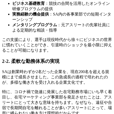
ビジネス基礎教育
：競技の合間を活用したオンライン
研修プログラムの提供
実務経験の機会提供
：SA内の各事業部での短期インタ
ーンシップ
メンタリングプログラム
：元アスリートの先輩社員に
よる定期的な相談・指導
この支援により、選手は現役時代から徐々にビジネスの世界
に慣れていくことができ、引退時のショックを最小限に抑え
ることが可能になります。
2-2. 柔軟な勤務体系の実現
SAは創業時わずか2名だった企業を、現在200名を超える規
模にまで成長させました。この急成長の過程で培われたの
が、多様な働き方を受け入れる企業文化です。
特に、コロナ禍で急速に発展した在宅勤務市場にいち早く着
目し、在宅マーケティング事業部を発足させたことは、アス
リートにとって大きな意味を持ちます。なぜなら、遠征や合
宿で長期間自宅を離れることが多いアスリートにとって、場
所に縛られない働き方は理想的だからです。