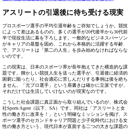
アスリートの引退後に待ち受ける現実
プロスポーツ選手の平均引退年齢をご存知でしょうか。競技
によって差はあるものの、多くの選手が20代後半から30代前
半で現役生活に幕を下ろします。一般的なビジネスパーソン
がキャリアの基盤を固め、これから本格的に活躍する年齢
で、アスリートは「第二の人生」を歩み始めなければならな
いのです。
この現実は、日本のスポーツ界が長年抱えてきた構造的な課
題です。輝かしい競技人生を送った選手が、引退後に経済的
困窮に陥ったり、社会適応に苦しんだりする事例は後を絶ち
ません。「元プロ選手」という肩書きは確かに立派ですが、
それだけでは生活していけないのが現実なのです。
こうした社会課題に真正面から取り組んでいるのが、株式会
社Sports Agent（以下、SA）です。同社は「アスリートと女
性の働き方に改革を！」という明確なミッションを掲げ、ス
ポーツ選手のセカンドキャリア問題と少子化時代における女
性の働き方という、現代日本が直面する二つの大きな課題の