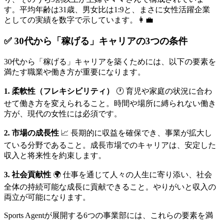
す。平均年齢は31歳、男女比は1:9と、まさに女性活躍企業
としての実績を数字で示しています。👩‍💼
✅ 30代から「稼げる」キャリアの3つの条件
30代から「稼げる」キャリアを築くためには、以下の要素を
満たす職業や働き方が重要になります。
1. 柔軟性（フレキシビリティ）
🕐 育児や家庭の状況に合わ
せて働き方を変えられること。時間や場所に縛られない働き
方が、現代の女性には必須です。
2. 市場の成長性
📈 長期的に収益を確保でき、事業が拡大し
ている分野であること。成長市場でのキャリアは、安定した
収入と将来性を約束します。
3. 社会貢献性
🌍 仕事を通じて人々の人生に寄り添い、社会
全体の持続可能な成長に貢献できること。やりがいと収入の
両立が可能になります。
Sports Agentが展開する6つの事業部には、これらの要素を満