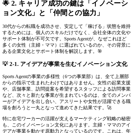
🌟 2. キャリア成功の鍵は「イノベーシ
ョン文化」と「仲間との協力」
30代からの転職を成功させ、安定して「稼げる」状態を維持
するためには、個人のスキルだけでなく、会社全体の文化や
サポート体制が不可欠です。Sports Agentが、なぜこれほど
多くの女性（主婦・ママ）に選ばれているのか、その背景に
ある企業文化とサポート体制を解説します。🎯
💡 2-1. アイデアが事業を生むイノベーション文化
Sports Agentの事業の多様性（6つの事業部）は、全て上層部
からの指示で生まれたわけではありません。女性の起業支援
や、店舗事業、訪問提案を希望するスタッフによる訪問事業
など、次々と新たな事業が生まれているのは、全てのメンバ
ーがアイデアを出し合い、アスリートや女性が活躍できる職
場を創ろうと一丸となって進めてきた結果です。🚀
特に在宅ワーカーの活躍が支えるマーケティング戦略の秘密
も、このイノベーション文化にあります。主婦・ママのアイ
デアが事業を動かす原動力となっているのです。これは、年