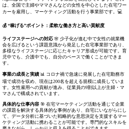
は、全国で主婦やママさんなどの女性を中心とした在宅ワー
カーを雇用し、マーケティング活動を行う事業部です。💻
💰 “稼げる”ポイント：柔軟な働き方と高い貢献度
ライフステージへの対応
🌸 少子化が進む中で女性の就業機
会を広げるという課題意識から発足した在宅事業部であり、
多様なライフステージに応じたキャリア形成が可能です。育
児中でも、介護中でも、自分のペースで働くことができま
す。
事業の成長と実績
📊 コロナ禍で急速に発展した在宅勤務市
場で成功を収め、現在は200名を超える規模に成長していま
す。女性雇用への貢献が進み、従業員の9割以上が主婦・マ
マさんで構成されています。
具体的な仕事内容
🎯 在宅マーケティング活動を通じて企業
の課題を解決する具体的な事例があり、自宅にいながらにし
て、データ分析に基づいた戦略的な意思決定を支援するマー
ケティング活動に携わることが可能です。専門的なスキルを
磨きながら、しっかりと収入を得ることができます。