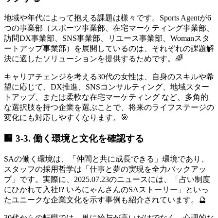
地域や年代によって抱える課題は様々です。Sports Agentが6
つの事業部（スポーツ事業部、在宅マーケティング事業部、
訪問DX事業部、SNS事業部、リユース事業部、Womanスタ
ートアップ事業部）を展開しているのは、それぞれの課題解
決に適したソリューションを提供するためです。🌈
キャリアチェンジを考える30代の女性は、自身のスキルや希
望に応じて、DX推進、SNSコンサルティング、地域スター
トアップ、または柔軟な在宅マーケティング など、多角的
な選択肢を持つ企業を選ぶことで、将来のライフステージの
変化にも対応しやすくなります。🎯
🏢 3-3. 働く環境と文化を確認する
SAの働く環境は、「仲間と共に成長できる」環境であり、
スタッフの採用哲学は「仕事と夢の実現を全力バックアッ
プ」です。実際に、2025.07.23のニュースには、「占い制度
にひかれて入社!? いろにゃんさんのSAストーリー」といっ
たユニークな企業文化を示す事例も紹介されています。🔮
30代からの転職では、単に給与が高いだけでなく、心理的な