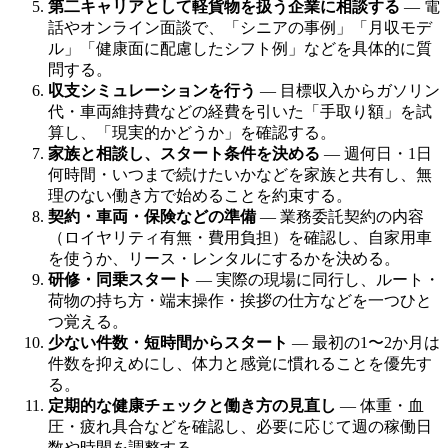
第二キャリアとして軽貨物を扱う企業に相談する
— 電
話やオンライン面談で、「シニアの事例」「月収モデ
ル」「健康面に配慮したシフト例」などを具体的に質
問する。
収支シミュレーションを行う
— 目標収入からガソリン
代・車両維持費などの経費を引いた「手取り額」を試
算し、「現実的かどうか」を確認する。
家族と相談し、スタート条件を決める
— 週何日・1日
何時間・いつまで続けたいかなどを家族と共有し、無
理のない働き方で始めることを約束する。
契約・車両・保険などの準備
— 業務委託契約の内容
（ロイヤリティ有無・費用負担）を確認し、自家用車
を使うか、リース・レンタルにするかを決める。
研修・同乗スタート
— 実際の現場に同行し、ルート・
荷物の持ち方・端末操作・挨拶の仕方などを一つひと
つ覚える。
少ない件数・短時間からスタート
— 最初の1〜2か月は
件数を抑えめにし、体力と感覚に慣れることを優先す
る。
定期的な健康チェックと働き方の見直し
— 体重・血
圧・疲れ具合などを確認し、必要に応じて週の稼働日
数や時間を調整する。