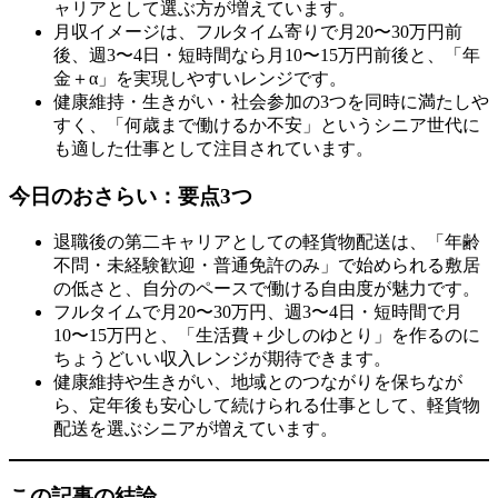
ャリアとして選ぶ方が増えています。
月収イメージは、フルタイム寄りで月20〜30万円前
後、週3〜4日・短時間なら月10〜15万円前後と、「年
金＋α」を実現しやすいレンジです。
健康維持・生きがい・社会参加の3つを同時に満たしや
すく、「何歳まで働けるか不安」というシニア世代に
も適した仕事として注目されています。
今日のおさらい：要点3つ
退職後の第二キャリアとしての軽貨物配送は、「年齢
不問・未経験歓迎・普通免許のみ」で始められる敷居
の低さと、自分のペースで働ける自由度が魅力です。
フルタイムで月20〜30万円、週3〜4日・短時間で月
10〜15万円と、「生活費＋少しのゆとり」を作るのに
ちょうどいい収入レンジが期待できます。
健康維持や生きがい、地域とのつながりを保ちなが
ら、定年後も安心して続けられる仕事として、軽貨物
配送を選ぶシニアが増えています。
この記事の結論