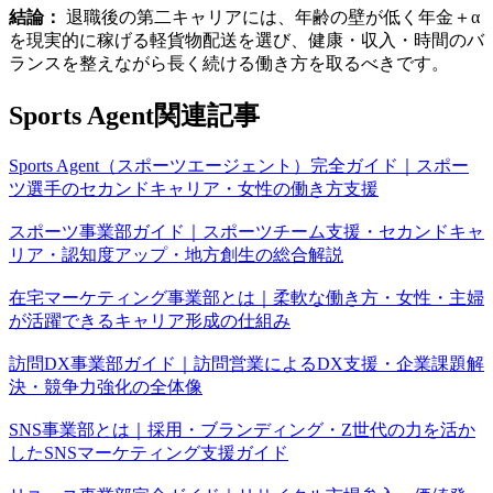
結論：
退職後の第二キャリアには、年齢の壁が低く年金＋α
を現実的に稼げる軽貨物配送を選び、健康・収入・時間のバ
ランスを整えながら長く続ける働き方を取るべきです。
Sports Agent関連記事
Sports Agent（スポーツエージェント）完全ガイド｜スポー
ツ選手のセカンドキャリア・女性の働き方支援
スポーツ事業部ガイド｜スポーツチーム支援・セカンドキャ
リア・認知度アップ・地方創生の総合解説
在宅マーケティング事業部とは｜柔軟な働き方・女性・主婦
が活躍できるキャリア形成の仕組み
訪問DX事業部ガイド｜訪問営業によるDX支援・企業課題解
決・競争力強化の全体像
SNS事業部とは｜採用・ブランディング・Z世代の力を活か
したSNSマーケティング支援ガイド