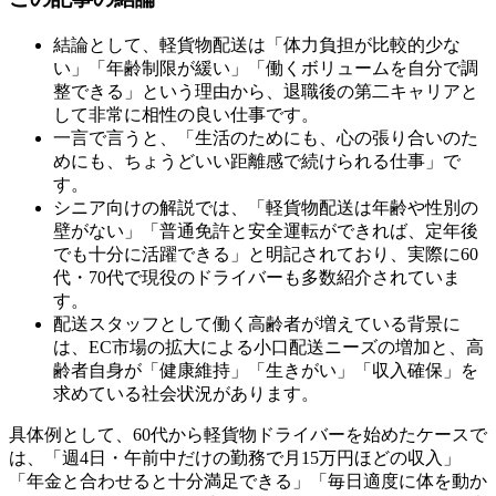
結論として、軽貨物配送は「体力負担が比較的少な
い」「年齢制限が緩い」「働くボリュームを自分で調
整できる」という理由から、退職後の第二キャリアと
して非常に相性の良い仕事です。
一言で言うと、「生活のためにも、心の張り合いのた
めにも、ちょうどいい距離感で続けられる仕事」で
す。
シニア向けの解説では、「軽貨物配送は年齢や性別の
壁がない」「普通免許と安全運転ができれば、定年後
でも十分に活躍できる」と明記されており、実際に60
代・70代で現役のドライバーも多数紹介されていま
す。
配送スタッフとして働く高齢者が増えている背景に
は、EC市場の拡大による小口配送ニーズの増加と、高
齢者自身が「健康維持」「生きがい」「収入確保」を
求めている社会状況があります。
具体例として、60代から軽貨物ドライバーを始めたケースで
は、「週4日・午前中だけの勤務で月15万円ほどの収入」
「年金と合わせると十分満足できる」「毎日適度に体を動か