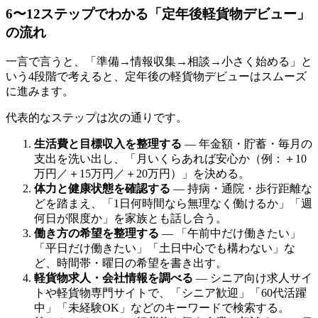
6〜12ステップでわかる「定年後軽貨物デビュー」
の流れ
一言で言うと、「準備→情報収集→相談→小さく始める」と
いう4段階で考えると、定年後の軽貨物デビューはスムーズ
に進みます。
代表的なステップは次の通りです。
生活費と目標収入を整理する
— 年金額・貯蓄・毎月の
支出を洗い出し、「月いくらあれば安心か（例：＋10
万円／＋15万円／＋20万円）」を決める。
体力と健康状態を確認する
— 持病・通院・歩行距離な
どを踏まえ、「1日何時間なら無理なく働けるか」「週
何日が限度か」を家族とも話し合う。
働き方の希望を整理する
— 「午前中だけ働きたい」
「平日だけ働きたい」「土日中心でも構わない」な
ど、時間帯・曜日の希望を書き出す。
軽貨物求人・会社情報を調べる
— シニア向け求人サイ
トや軽貨物専門サイトで、「シニア歓迎」「60代活躍
中」「未経験OK」などのキーワードで検索する。