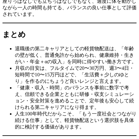
座りっぱなしでも立ちっぱなしでもなく、適度に体を動かし
ながら一人の時間も持てる、バランスの良い仕事として評価
されています。
まとめ
退職後の第二キャリアとしての軽貨物配送は、「年齢
の壁が低く、普通免許から始められ、健康維持・生き
がい・年金＋αの収入」を同時に得やすい働き方です。
月収の目安は、フルタイムで20〜30万円、週3〜4日・
短時間で10〜15万円ほどで、「生活費＋少しのゆと
り」を作るのにちょうど良いレンジと言えます。
「健康・収入・時間」のバランスを事前に数字で考
え、信頼できる企業とともに研修・収支シミュレーシ
ョン・安全対策を進めることで、定年後も安心して続
けられる第二キャリアになり得ます。
人生100年時代だからこそ、「もう一度社会とつながり
続ける仕事」として、軽貨物配送という選択肢を具体
的に検討する価値があります。