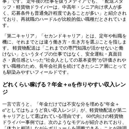
事」です。 定年後の仕事を扱うメディアでも、「配送スタ
ッフ・軽貨物ドライバーは、中高年・シニア向け求人が多
く、応募条件も普通免許程度であることが多い」と紹介され
ており、再就職のハードルが比較的低い職種だとされていま
す。
「第二キャリア」「セカンドキャリア」とは、定年や転職を
機に、それまでとは違う働き方・生き方を選ぶことを指しま
す。 軽貨物配送は「これまでの専門知識が活かせないと働
けない」というタイプの仕事ではなく、安全運転・真面目
さ・責任感といった”社会人としての基本姿勢”が評価されや
すい職種のため、長年会社員を続けてきたシニア層にとって
も馴染みやすいフィールドです。
どれくらい稼げる？年金＋αを作りやすい収入レン
ジ
一言で言うと、「年金だけでは不安な分を埋める”年金＋
α”としてはちょうど良い収入レンジ」が、軽貨物配送が第二
キャリアとして選ばれている理由です。 60代向けの軽貨物
ドライバー事例では、次のようなモデルが紹介されており、
「体力と相談しながらボリュームを調整できる」ことが強調