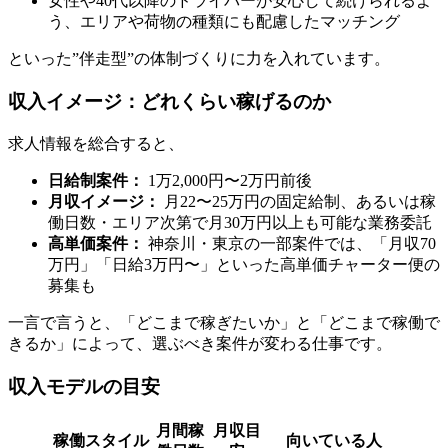
女性や40代以降のドライバーが安心して続けられるよ
う、エリアや荷物の種類にも配慮したマッチング
といった”伴走型”の体制づくりに力を入れています。
収入イメージ：どれくらい稼げるのか
求人情報を総合すると、
日給制案件：
1万2,000円〜2万円前後
月収イメージ：
月22〜25万円の固定給制、あるいは稼
働日数・エリア次第で月30万円以上も可能な業務委託
高単価案件：
神奈川・東京の一部案件では、「月収70
万円」「日給3万円〜」といった高単価チャーター便の
募集も
一言で言うと、「どこまで稼ぎたいか」と「どこまで稼働で
きるか」によって、選ぶべき案件が変わる仕事です。
収入モデルの目安
月間稼
月収目
稼働スタイル
向いている人