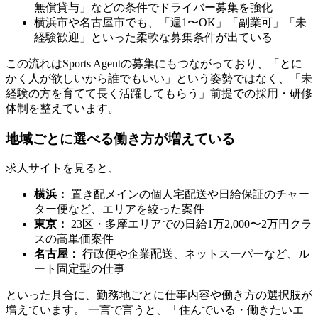
無償貸与」などの条件でドライバー募集を強化
横浜市や名古屋市でも、「週1〜OK」「副業可」「未
経験歓迎」といった柔軟な募集条件が出ている
この流れはSports Agentの募集にもつながっており、「とに
かく人が欲しいから誰でもいい」という姿勢ではなく、「未
経験の方を育てて長く活躍してもらう」前提での採用・研修
体制を整えています。
地域ごとに選べる働き方が増えている
求人サイトを見ると、
横浜：
置き配メインの個人宅配送や日給保証のチャー
ター便など、エリアを絞った案件
東京：
23区・多摩エリアでの日給1万2,000〜2万円クラ
スの高単価案件
名古屋：
行政便や企業配送、ネットスーパーなど、ル
ート固定型の仕事
といった具合に、勤務地ごとに仕事内容や働き方の選択肢が
増えています。 一言で言うと、「住んでいる・働きたいエ