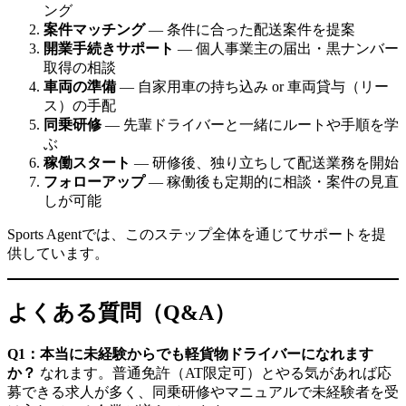
ング
案件マッチング
— 条件に合った配送案件を提案
開業手続きサポート
— 個人事業主の届出・黒ナンバー
取得の相談
車両の準備
— 自家用車の持ち込み or 車両貸与（リー
ス）の手配
同乗研修
— 先輩ドライバーと一緒にルートや手順を学
ぶ
稼働スタート
— 研修後、独り立ちして配送業務を開始
フォローアップ
— 稼働後も定期的に相談・案件の見直
しが可能
Sports Agentでは、このステップ全体を通じてサポートを提
供しています。
よくある質問（Q&A）
Q1：本当に未経験からでも軽貨物ドライバーになれます
か？
なれます。普通免許（AT限定可）とやる気があれば応
募できる求人が多く、同乗研修やマニュアルで未経験者を受