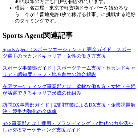
40代以降の方にも門戸が開かれています。
横浜・名古屋・東京で軽貨物ドライバーを始めるな
ら、今が「普通免許1枚で稼げる仕事」に挑戦する絶好
のタイミングです。
Sports Agent関連記事
Sports Agent（スポーツエージェント）完全ガイド｜スポー
ツ選手のセカンドキャリア・女性の働き方支援
スポーツ事業部ガイド｜スポーツチーム支援・セカンドキャ
リア・認知度アップ・地方創生の総合解説
在宅マーケティング事業部とは｜柔軟な働き方・女性・主婦
が活躍できるキャリア形成の仕組み
訪問DX事業部ガイド｜訪問営業によるDX支援・企業課題解
決・競争力強化の全体像
SNS事業部とは｜採用・ブランディング・Z世代の力を活か
したSNSマーケティング支援ガイド