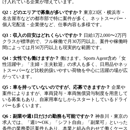
け入れている企業が増えています。
Q2：どのエリアで募集が多いですか？
東京23区・横浜市・
名古屋市などの都市部で特に案件が多く、ネットスーパー・
個人宅配送・企業便など、仕事内容も多様です。
Q3：収入の目安はどれくらいですか？
日給1万2,000〜2万円
クラスが標準的で、フル稼働で月30万円以上、案件や稼働時
間によっては月50万円以上も現実的な範囲です。
Q4：女性でも働けますか？
働けます。Sports Agent含め「女
性活躍中」「主婦・主夫歓迎」の求人も多く、日用品やネッ
トスーパーなど比較的扱いやすい荷物を中心に活躍の場が広
がっています。
Q5：車を持っていないのですが、応募できますか？
企業や
案件によりますが、車両貸与・車両無償貸与制度を用意して
いる募集もあり、自家用車なしからスタートしているドライ
バーも多くいます。
Q6：副業や週1日だけの勤務も可能ですか？
神奈川・東京の
求人では、「週1〜OK」「シフト自由」「副業可」といった
条件の業務委託案件もあり、本業と組み合わせて働くケース