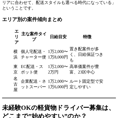
リアに合わせて、配送スタイルも選べる時代になっている」
ということです。
エリア別の案件傾向まとめ
エ
主な案件タイ
リ
日給目安
特徴
プ
ア
置き配案件が多
横
個人宅配送・
1万2,000〜
く、日給保証つき
浜
チャーター便
1万8,000円
も
東
EC配送・ス
1万2,000〜
高単価案件が豊
京
ポット便
2万円
富、23区中心
名
企業配送・ネ
1万2,000〜
ルート固定型で安
古
ットスーパー
1万6,000円
定しやすい
屋
未経験OKの軽貨物ドライバー募集は、
どこまで”始めやすい”のか？