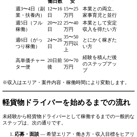
働日数
安
週3〜4日（副
12〜16
15〜25
本業との両立、
業・扶養内）
日
万円
家事育児と並行
週5日（フル
20〜22
25〜40
本業として安定
稼働）
日
万円
収入を得たい方
35〜50
週6日（がっ
24〜26
とにかく稼ぎた
万円以
つり稼働）
日
い方
上
経験を積んだ後
高単価チャー
20日前
50〜70
のステップアッ
ター便
後
万円
プ
※収入はエリア・案件内容・稼働時間により変動します。
軽貨物ドライバーを始めるまでの流れ
未経験から軽貨物ドライバーとして稼働するまでの一般的な
ステップは、次の通りです。
応募・面談
— 希望エリア・働き方・収入目標をヒアリ