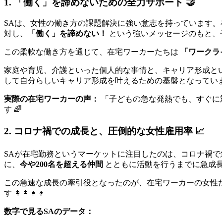
1. 「働く」を諦めないための全力サポート 🤝
SAは、女性の働き方の課題解決に強い意志を持っています。
対し、
「働く」を諦めない！
という強いメッセージのもと、子
この柔軟な働き方を通じて、在宅ワーカーたちは
「ワークラ
家庭や育児、介護といった個人的な事情と、キャリア形成と
して自分らしいキャリア形成を叶えるための基盤となってい
実際の在宅ワーカーの声：
「子どもの急な発熱でも、すぐに
す 🌈
2. コロナ禍での成長と、圧倒的な女性雇用率 📈
SAが在宅勤務というマーケットに注目したのは、コロナ禍で
に、
今や200名を超える仲間
とともに活動を行うまでに急成長を
この急速な成長の牽引役となったのが、在宅ワーカーの女性
す 👩‍👩‍👧‍👦
数字で見るSAのデータ：