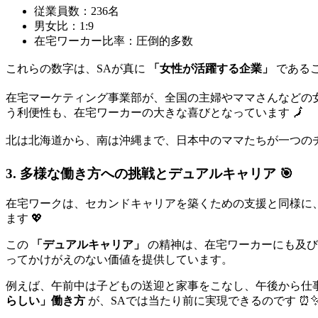
従業員数：236名
男女比：1:9
在宅ワーカー比率：圧倒的多数
これらの数字は、SAが真に
「女性が活躍する企業」
であるこ
在宅マーケティング事業部が、全国の主婦やママさんなどの
う利便性も、在宅ワーカーの大きな喜びとなっています 🗾
北は北海道から、南は沖縄まで、日本中のママたちが一つのチ
3. 多様な働き方への挑戦とデュアルキャリア 🎯
在宅ワークは、セカンドキャリアを築くための支援と同様に
ます 💖
この
「デュアルキャリア」
の精神は、在宅ワーカーにも及び
ってかけがえのない価値を提供しています。
例えば、午前中は子どもの送迎と家事をこなし、午後から仕
らしい」働き方
が、SAでは当たり前に実現できるのです ⏰