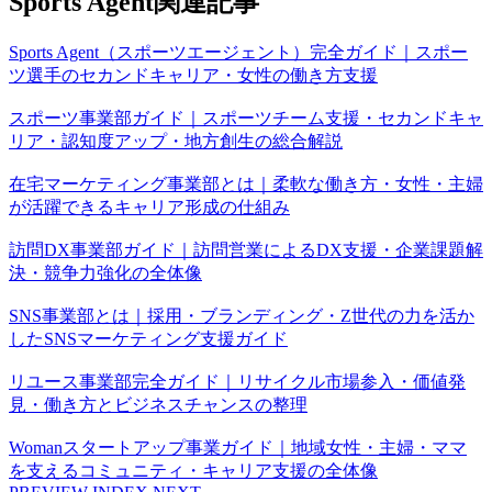
Sports Agent関連記事
Sports Agent（スポーツエージェント）完全ガイド｜スポー
ツ選手のセカンドキャリア・女性の働き方支援
スポーツ事業部ガイド｜スポーツチーム支援・セカンドキャ
リア・認知度アップ・地方創生の総合解説
在宅マーケティング事業部とは｜柔軟な働き方・女性・主婦
が活躍できるキャリア形成の仕組み
訪問DX事業部ガイド｜訪問営業によるDX支援・企業課題解
決・競争力強化の全体像
SNS事業部とは｜採用・ブランディング・Z世代の力を活か
したSNSマーケティング支援ガイド
リユース事業部完全ガイド｜リサイクル市場参入・価値発
見・働き方とビジネスチャンスの整理
Womanスタートアップ事業ガイド｜地域女性・主婦・ママ
を支えるコミュニティ・キャリア支援の全体像