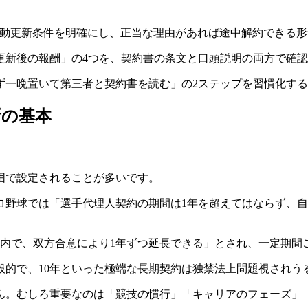
自動更新条件を明確にし、正当な理由があれば途中解約できる形
更新後の報酬」の4つを、契約書の条文と口頭説明の両方で確
ず一晩置いて第三者と契約書を読む」の2ステップを習慣化す
新の基本
囲で設定されることが多いです。
ロ野球では「選手代理人契約の期間は1年を超えてはならず、
以内で、双方合意により1年ずつ延長できる」とされ、一定期間
般的で、10年といった極端な長期契約は独禁法上問題視されう
ん。むしろ重要なのは「競技の慣行」「キャリアのフェーズ」「