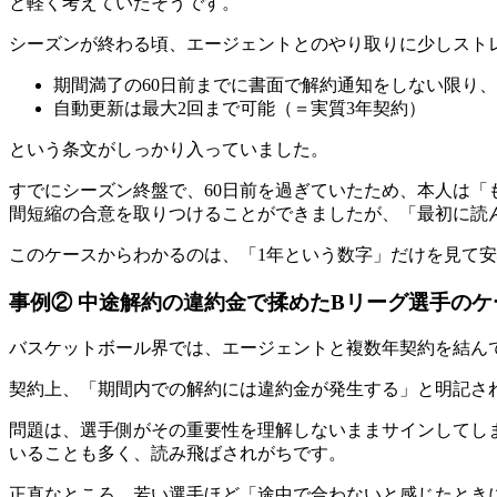
と軽く考えていたそうです。
シーズンが終わる頃、エージェントとのやり取りに少しスト
期間満了の60日前までに書面で解約通知をしない限り
自動更新は最大2回まで可能（＝実質3年契約）
という条文がしっかり入っていました。
すでにシーズン終盤で、60日前を過ぎていたため、本人は「
間短縮の合意を取りつけることができましたが、「最初に読
このケースからわかるのは、「1年という数字」だけを見て
事例② 中途解約の違約金で揉めたBリーグ選手のケ
バスケットボール界では、エージェントと複数年契約を結ん
契約上、「期間内での解約には違約金が発生する」と明記さ
問題は、選手側がその重要性を理解しないままサインしてし
いることも多く、読み飛ばされがちです。
正直なところ、若い選手ほど「途中で合わないと感じたとき