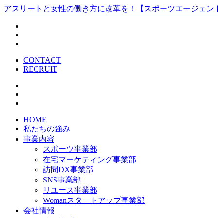
アスリートと女性の働き方に改革を！【スポーツエージェン
CONTACT
RECRUIT
HOME
私たちの強み
事業内容
スポーツ事業部
在宅マーケティング事業部
訪問DX事業部
SNS事業部
リユース事業部
Womanスタートアップ事業部
会社情報