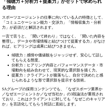
「傾聴力＋分析力＋提案力」がセットで求められ
る理由
スポーツエージェントの仕事に向いている人の特徴として、
「コミュニケーション能力・交渉力」「情報収集力・分析
力」が必須だと解説されます。
一言で言うと、「聞いて終わり」ではなく、「聞いた内容を
整理し、データや市場情報と結びつけて提案する力」がなけ
れば、ヒアリングは成果に結びつきません。
傾聴力：感情や価値観をジャッジせず、安心して話し
てもらえる態度。
分析力：ヒアリング内容とパフォーマンスデータ・市
場動向を組み合わせて、現実的な選択肢を描く力。
提案力：クライアントが腹落ちし、自分で決めたと感
じられるような形で選択肢を提示する技術。
SAグループの採用コンテンツでも、「なぜスポーツ業界か
／なぜエージェントか／なぜ当社か」の3段論法が重視され
ており、これはクライアントに対しても「なぜこのキャリア
か」を言語化してもらう対話に直結します。