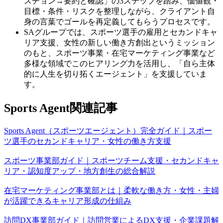
スチョン→要約と確認」の3ステップを踏み、価値観・
目標・条件・リスクを整理しながら、クライアント自
身の言葉でゴールを再定義してもらうプロセスです。
SAグループでは、スポーツ選手の雇用とセカンドキャ
リア支援、女性の新しい働き方創出というミッション
のもと、スポーツ事業・在宅マーケティング事業など
多様な領域でこのヒアリング力を活用し、「自ら主体
的に人生を切り拓くエージェント」を支援していま
す。
Sports Agent関連記事
Sports Agent（スポーツエージェント）完全ガイド｜スポー
ツ選手のセカンドキャリア・女性の働き方支援
スポーツ事業部ガイド｜スポーツチーム支援・セカンドキャ
リア・認知度アップ・地方創生の総合解説
在宅マーケティング事業部とは｜柔軟な働き方・女性・主婦
が活躍できるキャリア形成の仕組み
訪問DX事業部ガイド｜訪問営業によるDX支援・企業課題解