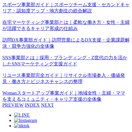
スポーツ事業部ガイド｜スポーツチーム支援・セカンドキャ
リア・認知度アップ・地方創生の総合解説
在宅マーケティング事業部とは｜柔軟な働き方・女性・主婦
が活躍できるキャリア形成の仕組み
訪問DX事業部ガイド｜訪問営業によるDX支援・企業課題解
決・競争力強化の全体像
SNS事業部とは｜採用・ブランディング・Z世代の力を活か
したSNSマーケティング支援ガイド
リユース事業部完全ガイド｜リサイクル市場参入・価値発
見・働き方とビジネスチャンスの整理
Womanスタートアップ事業ガイド｜地域女性・主婦・ママ
を支えるコミュニティ・キャリア支援の全体像
PREVIEW
INDEX
NEXT