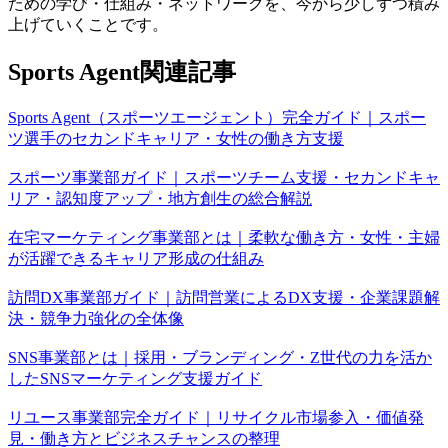
ための学び・仕組み・ネットワークを、今から少しずつ積み
上げていくことです。
Sports Agent関連記事
Sports Agent（スポーツエージェント）完全ガイド｜スポー
ツ選手のセカンドキャリア・女性の働き方支援
スポーツ事業部ガイド｜スポーツチーム支援・セカンドキャ
リア・認知度アップ・地方創生の総合解説
在宅マーケティング事業部とは｜柔軟な働き方・女性・主婦
が活躍できるキャリア形成の仕組み
訪問DX事業部ガイド｜訪問営業によるDX支援・企業課題解
決・競争力強化の全体像
SNS事業部とは｜採用・ブランディング・Z世代の力を活か
したSNSマーケティング支援ガイド
リユース事業部完全ガイド｜リサイクル市場参入・価値発
見・働き方とビジネスチャンスの整理