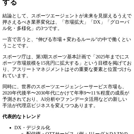
する
結論として、スポーツエージェントが未来を見据えるうえで
押さえるべき業界変化は、「市場拡大」「DX」「グローバ
ル化・多様化」の3つです。
一言で言うと、“伸びる市場＋変わるルール”の中で働くとい
うことです。
スポーツ庁は、第3期スポーツ基本計画で「2025年までにス
ポーツ市場規模を15兆円に拡大する」という目標を掲げてお
り、アスリートマネジメントはその重要な要素と位置づけら
れています。
同時に、世界のスポーツエージェンシーサービス市場も、
2020年代後半〜2030年代にかけて年率9〜11％程度の成長が
予測されており、AI分析やファンデータ活用などの新しい
手法が代理店ビジネスを変えつつあります。
代表的なトレンド
DX・デジタル化
配信権・OTTサービス（例：JリーグとDAZNの