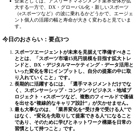
企業としては、アスリートマネジメント業界全体が拡
大する一方で、DX・グローバル化・新しいスポーツ
（eスポーツなど）の波に乗れるかどうかで、エージェ
ント個人の活躍の幅と寿命が大きく変わると見ていま
す。
今日のおさらい：要点3つ
スポーツエージェントが未来を見据えて準備すべきこ
ととは、「スポーツ市場15兆円規模を目指す拡大トレ
ンドと、DX・デジタルマーケティング・データ活用と
いった変化を常にインプットし、自分の提案の中に取
り入れていくこと」です。
長期的に活躍するには、「選手マネジメントだけでな
く、スポンサーシップ・コンテンツビジネス・地域プ
ロジェクト・eスポーツなど、複数のフィールドで価値
を出せる“複線的なキャリア設計”」が欠かせません。
最も大事なのは、「業界変化を“受け身で受ける人”で
はなく、“変化を先取りして提案できる人”になること
であり、そのために学びとネットワーク構築を日常の
習慣として持つこと」です。