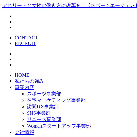
アスリートと女性の働き方に改革を！【スポーツエージェン
CONTACT
RECRUIT
HOME
私たちの強み
事業内容
スポーツ事業部
在宅マーケティング事業部
訪問DX事業部
SNS事業部
リユース事業部
Womanスタートアップ事業部
会社情報