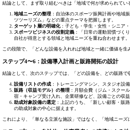
結論として、まず取り組むべきは「地域で何が求められてい
地域ニーズの整理
：自治体のスポーツ振興計画や地域振
ツツーリズム」などの重点テーマを把握します。
ターゲット層の明確化
：子ども・学生・女性・シニア
スポーツビジネスの役割定義
：「日常の運動習慣づくり
自社が得意とする領域と地域ニーズを重ね合わせます。
この段階で、「どんな設備を入れれば地域と一緒に価値を生
ステップ4〜6：設備導入計画と販路開拓の設計
結論として、次のステップでは、「どの設備を、どの販路で
設備リストの作成
：トレーニングマシン、スタジオ設備
販路（収益モデル）の整理
：月額会費（ジム・スクール
宿・キャンプ受け入れ、企業研修など、設備ごとの収益
助成対象設備の選定
：上記のうち、「新しい顧客・販路
の助成対象の中心に据えます。
これにより、「単なる立派な施設」ではなく、「地域ニーズ