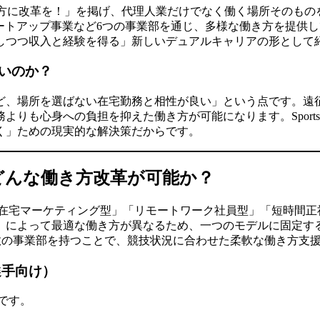
女性の働き方に改革を！」を掲げ、代理人業だけでなく働く場所その
スタートアップ事業など6つの事業部を通じ、多様な働き方を提
しつつ収入と経験を得る」新しいデュアルキャリアの形として
いのか？
ど、場所を選ばない在宅勤務と相性が良い」という点です。遠
りも心身への負担を抑えた働き方が可能になります。Sports 
く」ための現実的な解決策だからです。
どんな働き方改革が可能か？
「在宅マーケティング型」「リモートワーク社員型」「短時間正
）によって最適な働き方が異なるため、一つのモデルに固定す
Xなど複数の事業部を持つことで、競技状況に合わせた柔軟な働き方
選手向け）
です。