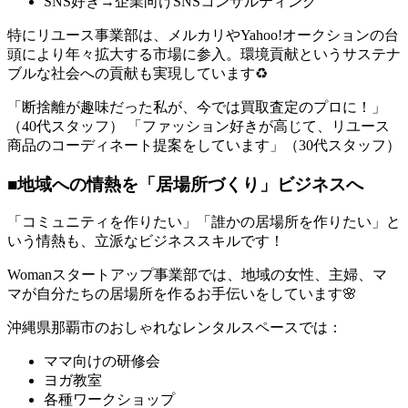
SNS好き→企業向けSNSコンサルティング
特にリユース事業部は、メルカリやYahoo!オークションの台
頭により年々拡大する市場に参入。環境貢献というサステナ
ブルな社会への貢献も実現しています♻️
「断捨離が趣味だった私が、今では買取査定のプロに！」
（40代スタッフ） 「ファッション好きが高じて、リユース
商品のコーディネート提案をしています」（30代スタッフ）
■地域への情熱を「居場所づくり」ビジネスへ
「コミュニティを作りたい」「誰かの居場所を作りたい」と
いう情熱も、立派なビジネススキルです！
Womanスタートアップ事業部では、地域の女性、主婦、マ
マが自分たちの居場所を作るお手伝いをしています🌸
沖縄県那覇市のおしゃれなレンタルスペースでは：
ママ向けの研修会
ヨガ教室
各種ワークショップ